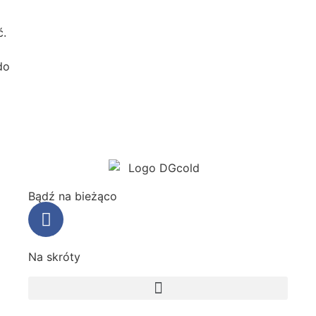
ć.
do
Bądź na bieżąco
Na skróty