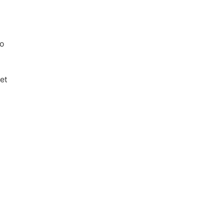
zo
et