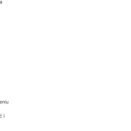
na
eniu
ć i