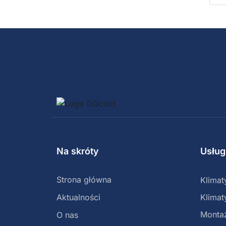
serwis jest tylko raz w roku bo
z
chłopaki tylko wtedy
k
przyjeżdżają na kawę awaria
u
nie wiem co to za słowo u
e
mnie jeszcze nie byli z
w
żadnymi usterkami bo ich nie
p
było cena i jakość gona
F
pochwały naprawdę polecam
Na skróty
Usług
Strona główna
Klimat
Aktualności
Klimat
Monta
O nas