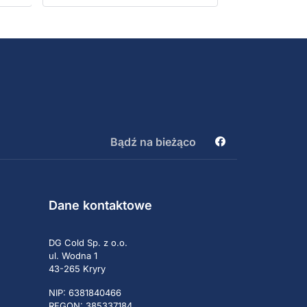
za co dziękuję! A no i sprzęt
konkret nie żaden szmelc
Bądź na bieżąco
Dane kontaktowe
DG Cold Sp. z o.o.
ul. Wodna 1
43-265 Kryry
NIP: 6381840466
REGON: 385337184