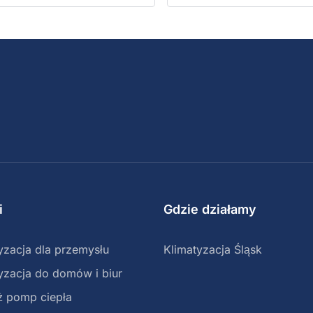
amontowała klimatyzator
zostawili nienaganny
anałowy zgodnie z
porządek:)
staleniami. Wysoka jakość i
stetyka oraz terminowość
ykonanej pracy zasługuje na
ochwałę.
irma godna polecenia.
i
Gdzie działamy
yzacja dla przemysłu
Klimatyzacja Śląsk
yzacja do domów i biur
ż pomp ciepła