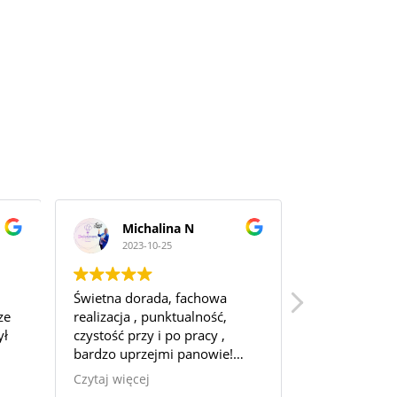
Michalina N
Kaz
2023-10-25
2023-1
Świetna dorada, fachowa
Bardzo profe
ze
realizacja , punktualność,
podejście. P
ył
czystość przy i po pracy ,
bardzo uprzejmi panowie!
a
Na wiele pytań dostałam
Czytaj więcej
wie
bardzo konkretne odpowiedzi