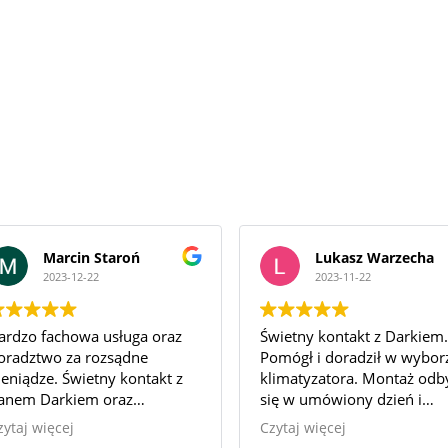
Marcin Staroń
Lukasz Warzecha
2023-12-22
2023-11-22
ardzo fachowa usługa oraz
Świetny kontakt z Darkiem.
oradztwo za rozsądne
Pomógł i doradził w wybor
ieniądze. Świetny kontakt z
klimatyzatora. Montaż odb
anem Darkiem oraz
się w umówiony dzień i
espołem Pracowników. Po
przebiegł bardzo sprawnie 
zytaj więcej
Czytaj więcej
staleniu szczegółów, ekipa
po skończonej pracy pano