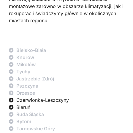
montażowe zarówno w obszarze klimatyzacji, jak i
rekuperacji świadczymy głównie w okolicznych
miastach regionu.
Bielsko-Biała
Knurów
Mikołów
Tychy
Jastrzębie-Zdrój
Pszczyna
Orzesze
Czerwionka-Leszczyny
Bieruń
Ruda Śląska
Bytom
Tarnowskie Góry